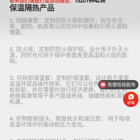
联系我们请拨打或添加微信：
15201994236
保温隔热产品
1. 挡烟垂壁：定制的防火和防烟帘，旨在在仓
库、剧院、机库等公共空间中包裹和引导火源和
烟雾。
2. 防火毯：定制的防火保护毯，设计用于扑灭火
源，同时也可用于保护表面免受高温和火焰的影
响。
3. 可拆卸保温套：定制的保温套，设计用于承受
高温并提高操作效率。它们可以在例行维护时轻
有哪些硅胶布
松拆卸，并在需要时进行经济更换。我们的定制
绝缘套通常用于蒸汽管道绝缘、储罐绝缘和涡轮
机罩。
4. 织物膨胀接头、膨胀枕头和减压垫： 用于吸收
高温环境中的振动和压力变化。