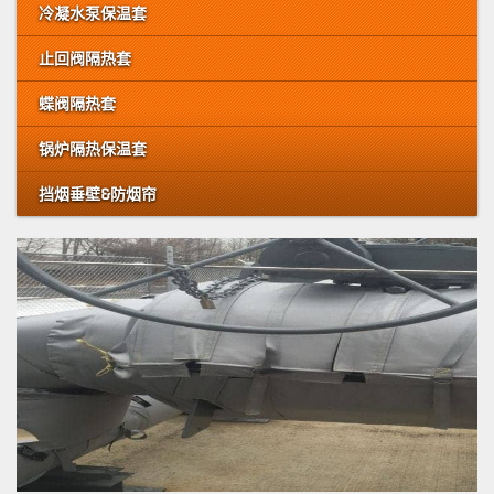
冷凝水泵保温套
止回阀隔热套
蝶阀隔热套
锅炉隔热保温套
挡烟垂壁&防烟帘