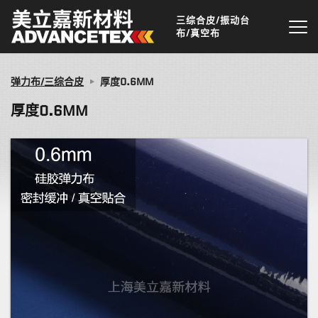
三综合皮/振动台
布/真空布
弹力布/三综合皮
厚度0.6MM
厚度0.6MM