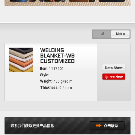
US
Metric
WELDING
BLANKET-WB
CUSTOMIZED
Data Sheet
Item:
1117901
Style:
Quote Now
Weight:
430 g/sq m
Thickness:
0.4 mm
联系我们获取更多产品信息
点击联系