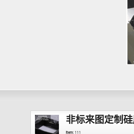
非标来图定制硅胶
Item:
111