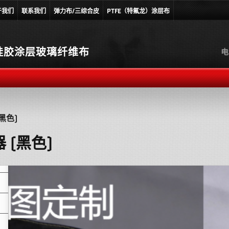
于我们
联系我们
弹力布/三综合皮
PTFE（特氟龙）涂层布
硅胶涂层玻璃纤维布
电
黑色)
 (黑色)