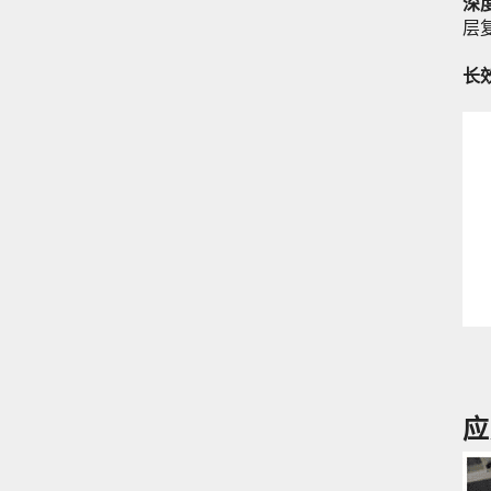
深
硅胶烘焙垫/烤盘垫
层
电焊毯
长
应