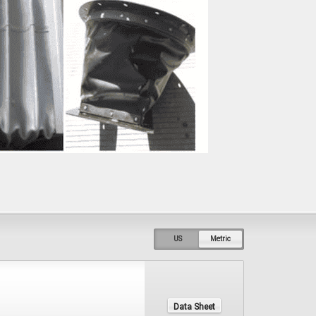
US
Metric
Data Sheet