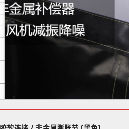
胶软连接 / 非金属膨胀节 (黑色)